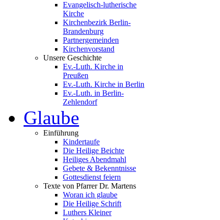
Evangelisch-lutherische
Kirche
Kirchenbezirk Berlin-
Brandenburg
Partnergemeinden
Kirchenvorstand
Unsere Geschichte
Ev.-Luth. Kirche in
Preußen
Ev.-Luth. Kirche in Berlin
Ev.-Luth. in Berlin-
Zehlendorf
Glaube
Einführung
Kindertaufe
Die Heilige Beichte
Heiliges Abendmahl
Gebete & Bekenntnisse
Gottesdienst feiern
Texte von Pfarrer Dr. Martens
Woran ich glaube
Die Heilige Schrift
Luthers Kleiner