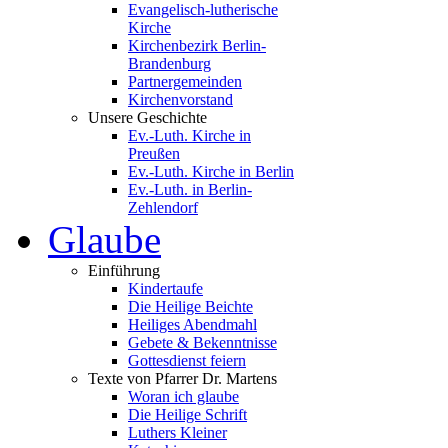
Evangelisch-lutherische
Kirche
Kirchenbezirk Berlin-
Brandenburg
Partnergemeinden
Kirchenvorstand
Unsere Geschichte
Ev.-Luth. Kirche in
Preußen
Ev.-Luth. Kirche in Berlin
Ev.-Luth. in Berlin-
Zehlendorf
Glaube
Einführung
Kindertaufe
Die Heilige Beichte
Heiliges Abendmahl
Gebete & Bekenntnisse
Gottesdienst feiern
Texte von Pfarrer Dr. Martens
Woran ich glaube
Die Heilige Schrift
Luthers Kleiner