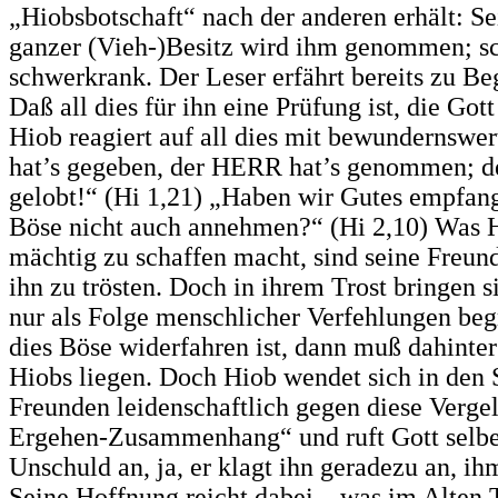
„Hiobsbotschaft“ nach der anderen erhält: Se
ganzer (Vieh-)Besitz wird ihm genommen; sc
schwerkrank. Der Leser erfährt bereits zu Be
Daß all dies für ihn eine Prüfung ist, die Got
Hiob reagiert auf all dies mit bewundernsw
hat’s gegeben, der HERR hat’s genommen; 
gelobt!“ (Hi 1,21) „Haben wir Gutes empfang
Böse nicht auch annehmen?“ (Hi 2,10) Was 
mächtig zu schaffen macht, sind seine Freun
ihn zu trösten. Doch in ihrem Trost bringen 
nur als Folge menschlicher Verfehlungen be
dies Böse widerfahren ist, dann muß dahinte
Hiobs liegen. Doch Hiob wendet sich in den 
Freunden leidenschaftlich gegen diese Vergel
Ergehen-Zusammenhang“ und ruft Gott selber
Unschuld an, ja, er klagt ihn geradezu an, i
Seine Hoffnung reicht dabei – was im Alten T