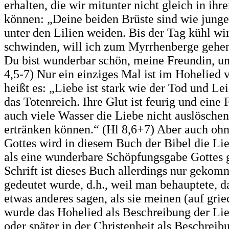
erhalten, die wir mitunter nicht gleich in ih
können: „Deine beiden Brüste sind wie junge
unter den Lilien weiden. Bis der Tag kühl wi
schwinden, will ich zum Myrrhenberge gehe
Du bist wunderbar schön, meine Freundin, und
4,5-7) Nur ein einziges Mal ist im Hohelied
heißt es: „Liebe ist stark wie der Tod und L
das Totenreich. Ihre Glut ist feurig und ei
auch viele Wasser die Liebe nicht auslöschen
ertränken können.“ (Hl 8,6+7) Aber auch oh
Gottes wird in diesem Buch der Bibel die L
als eine wunderbare Schöpfungsgabe Gottes g
Schrift ist dieses Buch allerdings nur gekomm
gedeutet wurde, d.h., weil man behauptete, d
etwas anderes sagen, als sie meinen (auf grie
wurde das Hohelied als Beschreibung der Lie
oder später in der Christenheit als Beschrei