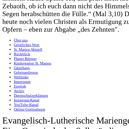
Zebaoth, ob ich euch dann nicht des Himmel
Segen herabschütten die Fülle.“ (Mal 3,10) 
heute noch vielen Christen als Ermutigung z
Opfern – eben zur Abgabe „des Zehnten".
Über uns
Geistliches Wort
St. Marien Aktuell
Rückblick
Pfarrer Büttner
Kindergarten St. Marien
Gästehaus
Gebetsanliegen
Weblinks
Impressum
English
Archiv
Datenschutzerklärung
Instagram-Kanal
YouTube-Kanal
Online-Gottesdienst
Evangelisch-Lutherische Marieng