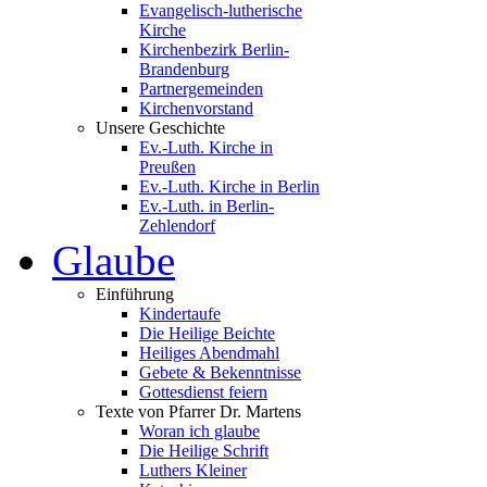
Evangelisch-lutherische
Kirche
Kirchenbezirk Berlin-
Brandenburg
Partnergemeinden
Kirchenvorstand
Unsere Geschichte
Ev.-Luth. Kirche in
Preußen
Ev.-Luth. Kirche in Berlin
Ev.-Luth. in Berlin-
Zehlendorf
Glaube
Einführung
Kindertaufe
Die Heilige Beichte
Heiliges Abendmahl
Gebete & Bekenntnisse
Gottesdienst feiern
Texte von Pfarrer Dr. Martens
Woran ich glaube
Die Heilige Schrift
Luthers Kleiner