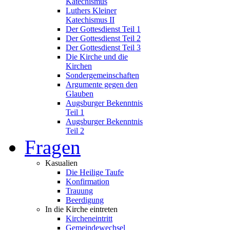
Katechismus
Luthers Kleiner
Katechismus II
Der Gottesdienst Teil 1
Der Gottesdienst Teil 2
Der Gottesdienst Teil 3
Die Kirche und die
Kirchen
Sondergemeinschaften
Argumente gegen den
Glauben
Augsburger Bekenntnis
Teil 1
Augsburger Bekenntnis
Teil 2
Fragen
Kasualien
Die Heilige Taufe
Konfirmation
Trauung
Beerdigung
In die Kirche eintreten
Kircheneintritt
Gemeindewechsel