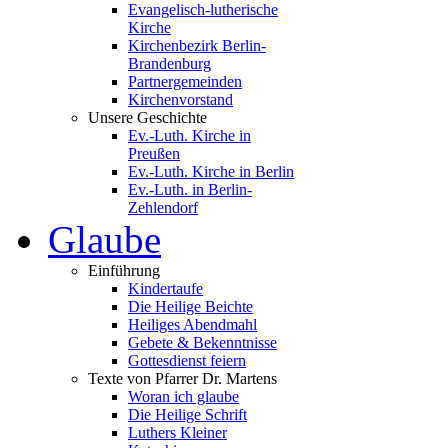
Evangelisch-lutherische
Kirche
Kirchenbezirk Berlin-
Brandenburg
Partnergemeinden
Kirchenvorstand
Unsere Geschichte
Ev.-Luth. Kirche in
Preußen
Ev.-Luth. Kirche in Berlin
Ev.-Luth. in Berlin-
Zehlendorf
Glaube
Einführung
Kindertaufe
Die Heilige Beichte
Heiliges Abendmahl
Gebete & Bekenntnisse
Gottesdienst feiern
Texte von Pfarrer Dr. Martens
Woran ich glaube
Die Heilige Schrift
Luthers Kleiner