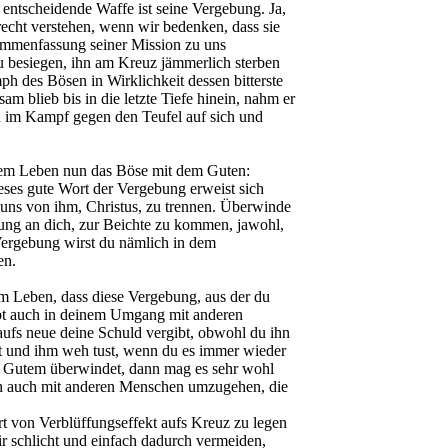
 entscheidende Waffe ist seine Vergebung. Ja,
recht verstehen, wenn wir bedenken, dass sie
sammenfassung seiner Mission zu uns
u besiegen, ihn am Kreuz jämmerlich sterben
ph des Bösen in Wirklichkeit dessen bitterste
m blieb bis in die letzte Tiefe hinein, nahm er
en im Kampf gegen den Teufel auf sich und
rem Leben nun das Böse mit dem Guten:
eses gute Wort der Vergebung erweist sich
, uns von ihm, Christus, zu trennen. Überwinde
dung an dich, zur Beichte zu kommen, jawohl,
 Vergebung wirst du nämlich in dem
en.
em Leben, dass diese Vergebung, aus der du
eibt auch in deinem Umgang mit anderen
aufs neue deine Schuld vergibt, obwohl du ihn
t und ihm weh tust, wenn du es immer wieder
mit Gutem überwindet, dann mag es sehr wohl
ann auch mit anderen Menschen umzugehen, die
Art von Verblüffungseffekt aufs Kreuz zu legen
r schlicht und einfach dadurch vermeiden,