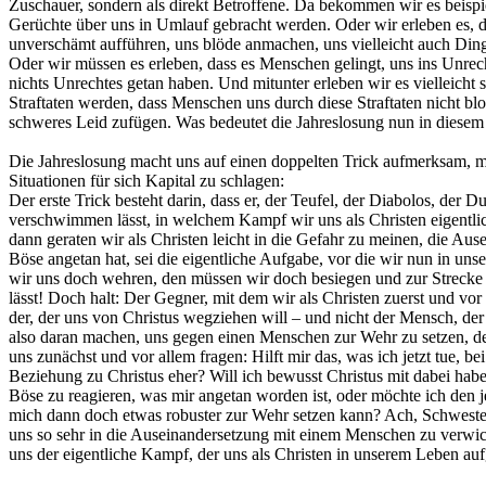
Zuschauer, sondern als direkt Betroffene. Da bekommen wir es beisp
Gerüchte über uns in Umlauf gebracht werden. Oder wir erleben es,
unverschämt aufführen, uns blöde anmachen, uns vielleicht auch Dinge
Oder wir müssen es erleben, dass es Menschen gelingt, uns ins Unrech
nichts Unrechtes getan haben. Und mitunter erleben wir es vielleicht s
Straftaten werden, dass Menschen uns durch diese Straftaten nicht bl
schweres Leid zufügen. Was bedeutet die Jahreslosung nun in dies
Die Jahreslosung macht uns auf einen doppelten Trick aufmerksam, mi
Situationen für sich Kapital zu schlagen:
Der erste Trick besteht darin, dass er, der Teufel, der Diabolos, der 
verschwimmen lässt, in welchem Kampf wir uns als Christen eigentli
dann geraten wir als Christen leicht in die Gefahr zu meinen, die Au
Böse angetan hat, sei die eigentliche Aufgabe, vor die wir nun in un
wir uns doch wehren, den müssen wir doch besiegen und zur Strecke 
lässt! Doch halt: Der Gegner, mit dem wir als Christen zuerst und vor
der, der uns von Christus wegziehen will – und nicht der Mensch, de
also daran machen, uns gegen einen Menschen zur Wehr zu setzen, der
uns zunächst und vor allem fragen: Hilft mir das, was ich jetzt tue, be
Beziehung zu Christus eher? Will ich bewusst Christus mit dabei habe
Böse zu reagieren, was mir angetan worden ist, oder möchte ich den je
mich dann doch etwas robuster zur Wehr setzen kann? Ach, Schwester
uns so sehr in die Auseinandersetzung mit einem Menschen zu verwick
uns der eigentliche Kampf, der uns als Christen in unserem Leben auf