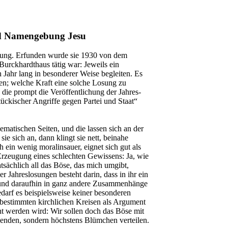
nd Namengebung Jesu
losung. Erfunden wurde sie 1930 von dem
Burckhardthaus tätig war: Jeweils ein
n Jahr lang in besonderer Weise begleiten. Es
hen; welche Kraft eine solche Losung zu
 die prompt die Veröffentlichung der Jahres-
ckischer Angriffe gegen Partei und Staat“
ematischen Seiten, und die lassen sich an der
ie sich an, dann klingt sie nett, beinahe
h ein wenig moralinsauer, eignet sich gut als
 Erzeugung eines schlechten Gewissens: Ja, wie
atsächlich all das Böse, das mich umgibt,
Jahreslosungen besteht darin, dass in ihr ein
 und daraufhin in ganz andere Zusammenhänge
edarf es beispielsweise keiner besonderen
bestimmten kirchlichen Kreisen als Argument
t werden wird: Wir sollen doch das Böse mit
enden, sondern höchstens Blümchen verteilen.