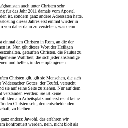
fghanistan auch unter Christen sehr
sung für das Jahr 2011 damals vom Apostel
rden ist, sondern ganz andere Adressaten hatte.
eslosung dieses Jahres erst einmal wieder in
m von daher dann zu verstehen, was denn
st einmal den Christen in Rom, an die der
n ist. Nun gilt dieses Wort der Heiligen
festzuhalten, getauften Christen, die Paulus zu
llgemeine Wahrheit, die sich jeder anständige
dienen und helfen, in der empfangenen
en Christen gilt, gilt sie Menschen, die sich
 Widersacher Gottes, der Teufel, versucht,
 sie auf seine Seite zu ziehen. Nur auf dem
 verstanden werden: Sie ist keine
ikten am Arbeitsplatz und erst recht keine
für den Christen sein, den entscheidenden
haft, zu bleiben.
 ganz anders: Jawohl, das erfahren wir
m konfrontiert werden, nein, nicht bloß als