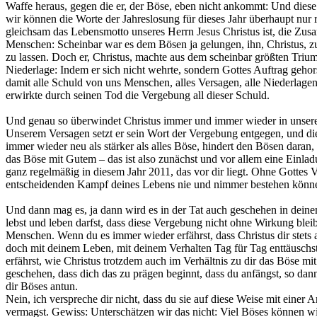
Waffe heraus, gegen die er, der Böse, eben nicht ankommt: Und diese
wir können die Worte der Jahreslosung für dieses Jahr überhaupt nur 
gleichsam das Lebensmotto unseres Herrn Jesus Christus ist, die Zu
Menschen: Scheinbar war es dem Bösen ja gelungen, ihn, Christus, z
zu lassen. Doch er, Christus, machte aus dem scheinbar größten Trium
Niederlage: Indem er sich nicht wehrte, sondern Gottes Auftrag gehorsa
damit alle Schuld von uns Menschen, alles Versagen, alle Niederlag
erwirkte durch seinen Tod die Vergebung all dieser Schuld.
Und genau so überwindet Christus immer und immer wieder in unse
Unserem Versagen setzt er sein Wort der Vergebung entgegen, und di
immer wieder neu als stärker als alles Böse, hindert den Bösen daran
das Böse mit Gutem – das ist also zunächst und vor allem eine Einla
ganz regelmäßig in diesem Jahr 2011, das vor dir liegt. Ohne Gottes
entscheidenden Kampf deines Lebens nie und nimmer bestehen könn
Und dann mag es, ja dann wird es in der Tat auch geschehen in dein
lebst und leben darfst, dass diese Vergebung nicht ohne Wirkung bl
Menschen. Wenn du es immer wieder erfährst, dass Christus dir stets 
doch mit deinem Leben, mit deinem Verhalten Tag für Tag enttäuschs
erfährst, wie Christus trotzdem auch im Verhältnis zu dir das Böse 
geschehen, dass dich das zu prägen beginnt, dass du anfängst, so d
dir Böses antun.
Nein, ich verspreche dir nicht, dass du sie auf diese Weise mit einer 
vermagst. Gewiss: Unterschätzen wir das nicht: Viel Böses können wi