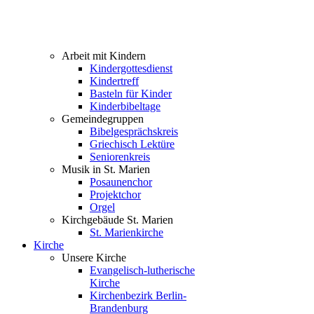
Arbeit mit Kindern
Kindergottesdienst
Kindertreff
Basteln für Kinder
Kinderbibeltage
Gemeindegruppen
Bibelgesprächskreis
Griechisch Lektüre
Seniorenkreis
Musik in St. Marien
Posaunenchor
Projektchor
Orgel
Kirchgebäude St. Marien
St. Marienkirche
Kirche
Unsere Kirche
Evangelisch-lutherische
Kirche
Kirchenbezirk Berlin-
Brandenburg