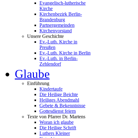
Evangelisch-lutherische
Kirche
Kirchenbezirk Berlin-
Brandenburg
Partnergemeinden
Kirchenvorstand
Unsere Geschichte
Ev.-Luth. Kirche in
Preußen
Ev.-Luth. Kirche in Berlin
Ev.-Luth. in Berlin-
Zehlendorf
Glaube
Einführung
Kindertaufe
Die Heilige Beichte
Heiliges Abendmahl
Gebete & Bekenntnisse
Gottesdienst feiern
Texte von Pfarrer Dr. Martens
Woran ich glaube
Die Heilige Schrift
Luthers Kleiner