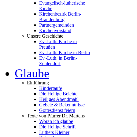
Evangelisch-lutherische
Kirche
Kirchenbezirk Berlin-
Brandenburg
Partnergemeinden
Kirchenvorstand
Unsere Geschichte
Ev.-Luth. Kirche in
Preußen
Ev.-Luth. Kirche in Berlin
Ev.-Luth. in Berlin-
Zehlendorf
Glaube
Einführung
Kindertaufe
Die Heilige Beichte
Heiliges Abendmahl
Gebete & Bekenntnisse
Gottesdienst feiern
Texte von Pfarrer Dr. Martens
Woran ich glaube
Die Heilige Schrift
Luthers Kleiner