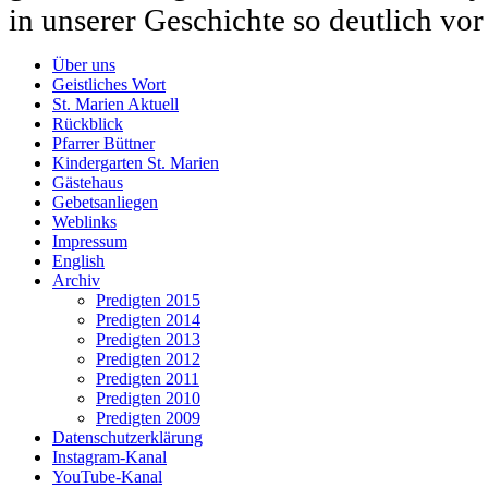
in unserer Geschichte so deutlich vor
Über uns
Geistliches Wort
St. Marien Aktuell
Rückblick
Pfarrer Büttner
Kindergarten St. Marien
Gästehaus
Gebetsanliegen
Weblinks
Impressum
English
Archiv
Predigten 2015
Predigten 2014
Predigten 2013
Predigten 2012
Predigten 2011
Predigten 2010
Predigten 2009
Datenschutzerklärung
Instagram-Kanal
YouTube-Kanal