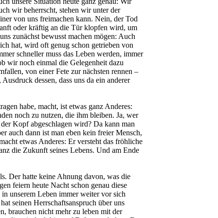
uch unsere Situation heute ganz genau: Wir
h wir beherrscht, stehen wir unter der
einer von uns freimachen kann. Nein, der Tod
anft oder kräftig an die Tür klopfen wird, um
 es uns zunächst bewusst machen mögen: Auch
ich hat, wird oft genug schon getrieben von
Immer schneller muss das Leben werden, immer
ob wir noch einmal die Gelegenheit dazu
llen, von einer Fete zur nächsten rennen –
t, Ausdruck dessen, dass uns da ein anderer
ragen habe, macht, ist etwas ganz Anderes:
nden noch zu nutzen, die ihm bleiben. Ja, wer
en der Kopf abgeschlagen wird? Da kann man
ber auch dann ist man eben kein freier Mensch,
acht etwas Anderes: Er versteht das fröhliche
hm ganz die Zukunft seines Lebens. Und am Ende
ls. Der hatte keine Ahnung davon, was die
en feiern heute Nacht schon genau diese
s in unserem Leben immer weiter vor sich
hat seinen Herrschaftsanspruch über uns
n, brauchen nicht mehr zu leben mit der