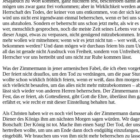
Jesajabuch zu Wort kommen, ganz nüchtern fest, beschreiben damit a
mögen uns zwar ganz frei vorkommen; aber in Wirklichkeit werden auc
Herrschaft des Todes, der keiner von uns entkommen, von der sich k
wird uns nicht erst irgendwann einmal beherrschen, wenn er bei uns s
uns abzuholen. Sondern er beherrscht uns schon jetzt mehr, als wir
wer, menschlich gesprochen, noch die meiste Zeit seines Lebens vor s
dieser Angst, etwas zu verpassen, nicht genügend mitzubekommen. 
mehr wollen wir mitnehmen; wenn wir es jetzt nicht tun – wer weiß, 
bekommen werden? Und dann mögen wir durchaus feiern bis zum Umfa
all das ist gerade nicht Ausdruck von Freiheit, sondern von Unfreihei
Herrscher vor uns hertreibt und uns nicht zur Ruhe kommen lässt.
Was der Zimmermann in jener armenischen Fabel, die ich eben vorget
Der feiert nicht drauflos, um den Tod zu verdrängen, um die paar Stu
wollte schon wirklich fröhlich feiern, wenn er weiß, dass ihm morg
sich vielleicht besaufen, um das alles nicht mehr mitzubekommen – a
lässt sich wieder von anderen Herren beherrschen. Der Zimmermann m
Fest, das er feiert, als Gottesdienst, gibt Gott die Ehre, überlässt i
erfährt er, wie recht er mit dieser Einstellung behalten hat.
Als Christen haben wir es noch viel besser als der Zimmermann dama
Diener des Königs ihm am nächsten Morgen sagen würden. Wir dageg
Botschaft: Der König ist tot. Mache ihm einen Sarg! Der Tod, der un
hertreiben wollte, um uns am Ende dann doch endgültig einzufangen, 
eingebüßt. Wir brauchen uns von ihm nicht mehr beherrschen zu lasse