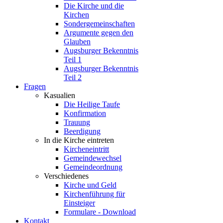
Die Kirche und die
Kirchen
Sondergemeinschaften
Argumente gegen den
Glauben
Augsburger Bekenntnis
Teil 1
Augsburger Bekenntnis
Teil 2
Fragen
Kasualien
Die Heilige Taufe
Konfirmation
Trauung
Beerdigung
In die Kirche eintreten
Kircheneintritt
Gemeindewechsel
Gemeindeordnung
Verschiedenes
Kirche und Geld
Kirchenführung für
Einsteiger
Formulare - Download
Kontakt