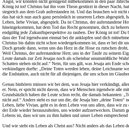
Angst, wir könnten nicht genügend mitbekommen in den paar Jährchen
König ist tot! Christus hat ihn vom Thron gestürzt in dieser Nacht, ha
siegreich aus dem Grab auferstanden ist. Und das brauchen wir nicht
das hat sich nun auch ganz persönlich in unserem Leben abgespielt, h
Leben, liebe Vivian, abgespielt. Da ist Christus, der auferstandene He
hineingekommen, hat dem Tod das Recht genommen, dich zu beherrsc
endgültig jede Zukunftsperspektive zu rauben. Der König ist tot! Du 
dass der Tod irgendwann einmal bei dir anklopfen und dich mitnehmen
Christus bis dahin nicht schon wiedergekommen ist, dass er bei dir un
Doch gerade dann, wenn uns das Herz in die Hose zu rutschen droht, w
Weil Christus, der auferstandene Herr, uns in der Taufe zu seinem Eig
Leute damals zur Zeit Jesajas noch als scheinbar unumstößliche Wahr
Schatten stehen nicht auf.“ Nein, für uns gilt, was Jesaja am Ende 
verkündigen durfte: „Deine Toten werden leben, deine Leichname werd
die Endstation, auch nicht für all diejenigen, die uns schon im Glaub
Genau hinhören müssen wir bei dem, was Jesaja hier verkündigt, alle
er. Nein, er spricht nicht davon, dass wir Menschen irgendwie alle mi
Grundsätzlich haben die Leute schon recht, die damals bekannten: „T
nicht auf.“ Anders steht es nur um die, die Jesaja hier „deine Toten“ 
Leben, liebe Vivian, geht es in dem Leben von uns allen, dass wir zu 
der Erde wieder herauszuholen, uns wieder aufzuerwecken. Darum geh
Lebens ist, dass wir uns zu ihm halten und unser Leben entsprechend
Und wie sieht ein Leben als Christ aus? Nicht anders als das Leben d