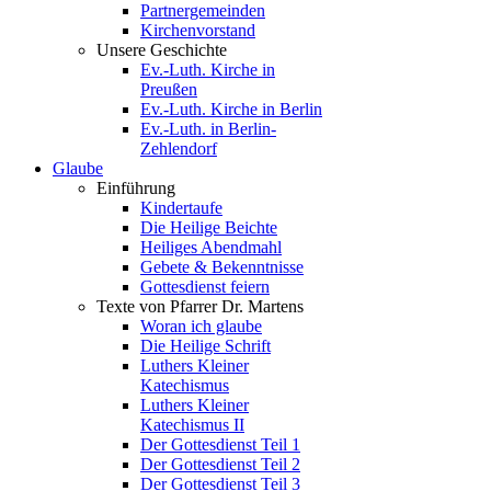
Partnergemeinden
Kirchenvorstand
Unsere Geschichte
Ev.-Luth. Kirche in
Preußen
Ev.-Luth. Kirche in Berlin
Ev.-Luth. in Berlin-
Zehlendorf
Glaube
Einführung
Kindertaufe
Die Heilige Beichte
Heiliges Abendmahl
Gebete & Bekenntnisse
Gottesdienst feiern
Texte von Pfarrer Dr. Martens
Woran ich glaube
Die Heilige Schrift
Luthers Kleiner
Katechismus
Luthers Kleiner
Katechismus II
Der Gottesdienst Teil 1
Der Gottesdienst Teil 2
Der Gottesdienst Teil 3