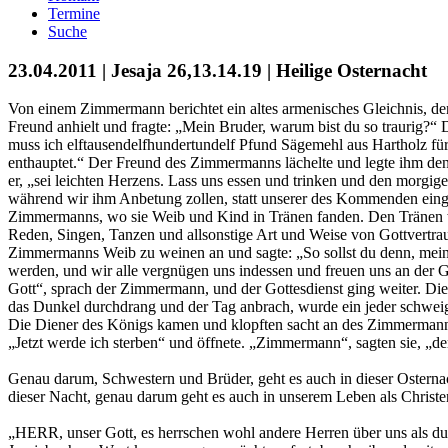
Termine
Suche
23.04.2011 | Jesaja 26,13.14.19 | Heilige Osternacht
Von einem Zimmermann berichtet ein altes armenisches Gleichnis, d
Freund anhielt und fragte: „Mein Bruder, warum bist du so traurig?
muss ich elftausendelfhundertundelf Pfund Sägemehl aus Hartholz für
enthauptet.“ Der Freund des Zimmermanns lächelte und legte ihm den
er, „sei leichten Herzens. Lass uns essen und trinken und den morgig
während wir ihm Anbetung zollen, statt unserer des Kommenden eing
Zimmermanns, wo sie Weib und Kind in Tränen fanden. Den Tränen w
Reden, Singen, Tanzen und allsonstige Art und Weise von Gottvertrau
Zimmermanns Weib zu weinen an und sagte: „So sollst du denn, mein
werden, und wir alle vergnügen uns indessen und freuen uns an der G
Gott“, sprach der Zimmermann, und der Gottesdienst ging weiter. Die 
das Dunkel durchdrang und der Tag anbrach, wurde ein jeder schwe
Die Diener des Königs kamen und klopften sacht an des Zimmerman
„Jetzt werde ich sterben“ und öffnete. „Zimmermann“, sagten sie, „de
Genau darum, Schwestern und Brüder, geht es auch in dieser Osternach
dieser Nacht, genau darum geht es auch in unserem Leben als Christe
„HERR, unser Gott, es herrschen wohl andere Herren über uns als du“,