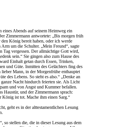
en eines Abends auf seinem Heimweg ein
“ Der Zimmermann antwortete: „Bis morgen früh
 den König bereit haben, oder ich werde
 Arm um die Schulter. „Mein Freund“, sagte
en Tag vergessen. Der allmächtige Gott wird,
edenk sein.“ Sie gingen also zum Hause des
ard Einhalt getan durch Essen, Trinken,
en und Güte. Inmitten des Gelächters fing des
 lieber Mann, in der Morgenfrühe enthauptet
üte des Lebens. So steht es also.“ „Denke an
ganze Nacht hindurch feierten sie. Als Licht
igsam und von Angst und Kummer befallen.
ns Haustür, und der Zimmermann sprach:
r König ist tot. Mache ihm einen Sarg.“
t, geht es in der alttestamentlichen Lesung
n.
 so stellen die, die in dieser Lesung aus dem