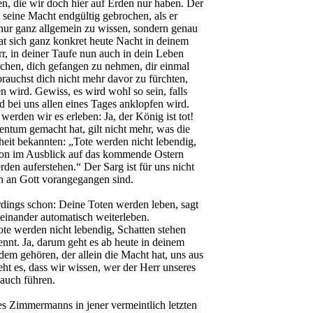
, die wir doch hier auf Erden nur haben. Der
t seine Macht endgültig gebrochen, als er
 nur ganz allgemein zu wissen, sondern genau
at sich ganz konkret heute Nacht in deinem
rr, in deiner Taufe nun auch in dein Leben
hen, dich gefangen zu nehmen, dir einmal
brauchst dich nicht mehr davor zu fürchten,
 wird. Gewiss, es wird wohl so sein, falls
d bei uns allen eines Tages anklopfen wird.
erden wir es erleben: Ja, der König ist tot!
entum gemacht hat, gilt nicht mehr, was die
heit bekannten: „Tote werden nicht lebendig,
schon im Ausblick auf das kommende Ostern
en auferstehen.“ Der Sarg ist für uns nicht
en an Gott vorangegangen sind.
rdings schon: Deine Toten werden leben, sagt
teinander automatisch weiterleben.
ote werden nicht lebendig, Schatten stehen
nennt. Ja, darum geht es ab heute in deinem
dem gehören, der allein die Macht hat, uns aus
t es, dass wir wissen, wer der Herr unseres
 auch führen.
es Zimmermanns in jener vermeintlich letzten