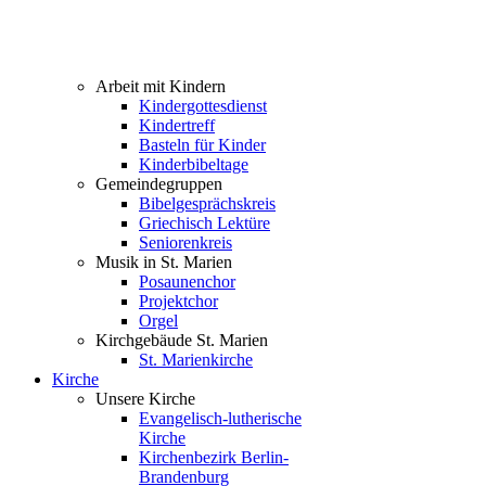
Arbeit mit Kindern
Kindergottesdienst
Kindertreff
Basteln für Kinder
Kinderbibeltage
Gemeindegruppen
Bibelgesprächskreis
Griechisch Lektüre
Seniorenkreis
Musik in St. Marien
Posaunenchor
Projektchor
Orgel
Kirchgebäude St. Marien
St. Marienkirche
Kirche
Unsere Kirche
Evangelisch-lutherische
Kirche
Kirchenbezirk Berlin-
Brandenburg