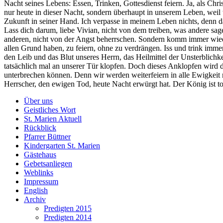
Nacht seines Lebens: Essen, Trinken, Gottesdienst feiern. Ja, als Chris
nur heute in dieser Nacht, sondern überhaupt in unserem Leben, weil 
Zukunft in seiner Hand. Ich verpasse in meinem Leben nichts, denn da
Lass dich darum, liebe Vivian, nicht von dem treiben, was andere sag
anderen, nicht von der Angst beherrschen. Sondern komm immer wi
allen Grund haben, zu feiern, ohne zu verdrängen. Iss und trink imme
den Leib und das Blut unseres Herrn, das Heilmittel der Unsterblic
tatsächlich mal an unserer Tür klopfen. Doch dieses Anklopfen wird d
unterbrechen können. Denn wir werden weiterfeiern in alle Ewigkeit 
Herrscher, den ewigen Tod, heute Nacht erwürgt hat. Der König ist
Über uns
Geistliches Wort
St. Marien Aktuell
Rückblick
Pfarrer Büttner
Kindergarten St. Marien
Gästehaus
Gebetsanliegen
Weblinks
Impressum
English
Archiv
Predigten 2015
Predigten 2014