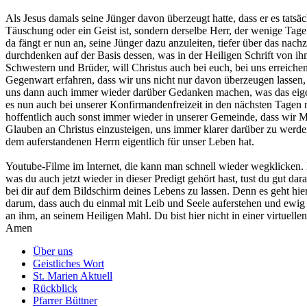
Als Jesus damals seine Jünger davon überzeugt hatte, dass er es tatsäch
Täuschung oder ein Geist ist, sondern derselbe Herr, der wenige Tag
da fängt er nun an, seine Jünger dazu anzuleiten, tiefer über das nach
durchdenken auf der Basis dessen, was in der Heiligen Schrift von i
Schwestern und Brüder, will Christus auch bei euch, bei uns erreichen,
Gegenwart erfahren, dass wir uns nicht nur davon überzeugen lassen, d
uns dann auch immer wieder darüber Gedanken machen, was das eige
es nun auch bei unserer Konfirmandenfreizeit in den nächsten Tagen
hoffentlich auch sonst immer wieder in unserer Gemeinde, dass wir Mö
Glauben an Christus einzusteigen, uns immer klarer darüber zu wer
dem auferstandenen Herrn eigentlich für unser Leben hat.
Youtube-Filme im Internet, die kann man schnell wieder wegklicken. B
was du auch jetzt wieder in dieser Predigt gehört hast, tust du gut da
bei dir auf dem Bildschirm deines Lebens zu lassen. Denn es geht hier
darum, dass auch du einmal mit Leib und Seele auferstehen und ewig l
an ihm, an seinem Heiligen Mahl. Du bist hier nicht in einer virtuelle
Amen
Über uns
Geistliches Wort
St. Marien Aktuell
Rückblick
Pfarrer Büttner