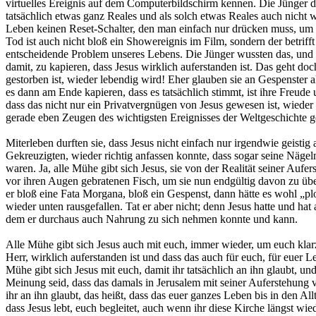
virtuelles Ereignis auf dem Computerbildschirm kennen. Die Jünger 
tatsächlich etwas ganz Reales und als solch etwas Reales auch nicht 
Leben keinen Reset-Schalter, den man einfach nur drücken muss, um 
Tod ist auch nicht bloß ein Showereignis im Film, sondern der betrifft
entscheidende Problem unseres Lebens. Die Jünger wussten das, und 
damit, zu kapieren, dass Jesus wirklich auferstanden ist. Das geht doc
gestorben ist, wieder lebendig wird! Eher glauben sie an Gespenster al
es dann am Ende kapieren, dass es tatsächlich stimmt, ist ihre Freude
dass das nicht nur ein Privatvergnügen von Jesus gewesen ist, wieder
gerade eben Zeugen des wichtigsten Ereignisses der Weltgeschichte 
Miterleben durften sie, dass Jesus nicht einfach nur irgendwie geistig
Gekreuzigten, wieder richtig anfassen konnte, dass sogar seine Näg
waren. Ja, alle Mühe gibt sich Jesus, sie von der Realität seiner Aufer
vor ihren Augen gebratenen Fisch, um sie nun endgültig davon zu über
er bloß eine Fata Morgana, bloß ein Gespenst, dann hätte es wohl „p
wieder unten rausgefallen. Tat er aber nicht; denn Jesus hatte und ha
dem er durchaus auch Nahrung zu sich nehmen konnte und kann.
Alle Mühe gibt sich Jesus auch mit euch, immer wieder, um euch klarzu
Herr, wirklich auferstanden ist und dass das auch für euch, für euer L
Mühe gibt sich Jesus mit euch, damit ihr tatsächlich an ihn glaubt, und
Meinung seid, dass das damals in Jerusalem mit seiner Auferstehung vie
ihr an ihn glaubt, das heißt, dass das euer ganzes Leben bis in den Al
dass Jesus lebt, euch begleitet, auch wenn ihr diese Kirche längst wie