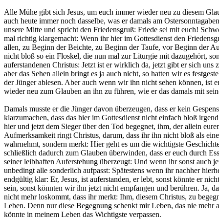
Alle Mühe gibt sich Jesus, um euch immer wieder neu zu diesem Glau
auch heute immer noch dasselbe, was er damals am Ostersonntagabend 
unsere Mitte und spricht den Friedensgruß: Friede sei mit euch! Schw
mal richtig klargemacht: Wenn ihr hier im Gottesdienst den Friedensg
allen, zu Beginn der Beichte, zu Beginn der Taufe, vor Beginn der Au
nicht bloß so ein Floskel, die nun mal zur Liturgie mit dazugehört, s
auferstandenen Christus: Jetzt ist er wirklich da, jetzt gibt er sich un
aber das Sehen allein bringt es ja auch nicht, so hatten wir es festgest
der Jünger ablesen. Aber auch wenn wir ihn nicht sehen können, ist e
wieder neu zum Glauben an ihn zu führen, wie er das damals mit sei
Damals musste er die Jünger davon überzeugen, dass er kein Gespenst
klarzumachen, dass das hier im Gottesdienst nicht einfach bloß irgend 
hier und jetzt dem Sieger über den Tod begegnet, ihm, der allein e
Aufmerksamkeit ringt Christus, darum, dass ihr ihn nicht bloß als ei
wahrnehmt, sondern merkt: Hier geht es um die wichtigste Geschicht
schließlich dadurch zum Glauben überwinden, dass er euch durch Ess
seiner leibhaften Auferstehung überzeugt: Und wenn ihr sonst auch jetz
unbedingt alle sonderlich aufpasst: Spätestens wenn ihr nachher hier
endgültig klar: Er, Jesus, ist auferstanden, er lebt, sonst könnte er ni
sein, sonst könnten wir ihn jetzt nicht empfangen und berühren. Ja, da
nicht mehr loskommt, dass ihr merkt: Ihm, diesem Christus, zu begegne
Leben. Denn nur diese Begegnung schenkt mir Leben, das nie mehr au
könnte in meinem Leben das Wichtigste verpassen.