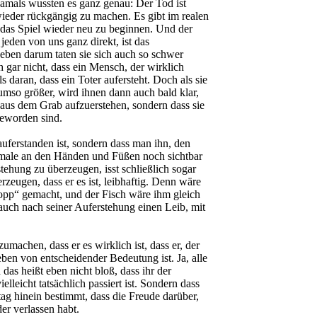
damals wussten es ganz genau: Der Tod ist
wieder rückgängig zu machen. Es gibt im realen
das Spiel wieder neu zu beginnen. Und der
 jeden von uns ganz direkt, ist das
eben darum taten sie sich auch so schwer
h gar nicht, dass ein Mensch, der wirklich
s daran, dass ein Toter aufersteht. Doch als sie
 umso größer, wird ihnen dann auch bald klar,
 aus dem Grab aufzuerstehen, sondern dass sie
geworden sind.
 auferstanden ist, sondern dass man ihn, den
elmale an den Händen und Füßen noch sichtbar
stehung zu überzeugen, isst schließlich sogar
zeugen, dass er es ist, leibhaftig. Denn wäre
lopp“ gemacht, und der Fisch wäre ihm gleich
t auch nach seiner Auferstehung einen Leib, mit
machen, dass er es wirklich ist, dass er, der
eben von entscheidender Bedeutung ist. Ja, alle
 das heißt eben nicht bloß, dass ihr der
lleicht tatsächlich passiert ist. Sondern dass
ltag hinein bestimmt, dass die Freude darüber,
der verlassen habt.