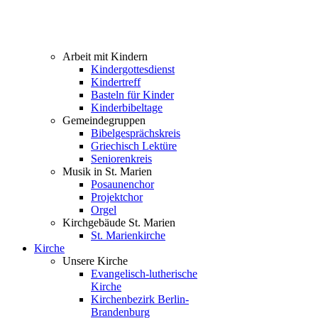
Arbeit mit Kindern
Kindergottesdienst
Kindertreff
Basteln für Kinder
Kinderbibeltage
Gemeindegruppen
Bibelgesprächskreis
Griechisch Lektüre
Seniorenkreis
Musik in St. Marien
Posaunenchor
Projektchor
Orgel
Kirchgebäude St. Marien
St. Marienkirche
Kirche
Unsere Kirche
Evangelisch-lutherische
Kirche
Kirchenbezirk Berlin-
Brandenburg