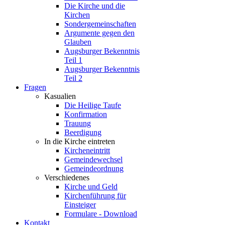
Die Kirche und die
Kirchen
Sondergemeinschaften
Argumente gegen den
Glauben
Augsburger Bekenntnis
Teil 1
Augsburger Bekenntnis
Teil 2
Fragen
Kasualien
Die Heilige Taufe
Konfirmation
Trauung
Beerdigung
In die Kirche eintreten
Kircheneintritt
Gemeindewechsel
Gemeindeordnung
Verschiedenes
Kirche und Geld
Kirchenführung für
Einsteiger
Formulare - Download
Kontakt