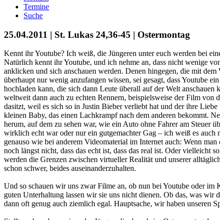
Termine
Suche
25.04.2011 | St. Lukas 24,36-45 | Ostermontag
Kennt ihr Youtube? Ich weiß, die Jüngeren unter euch werden bei eine
Natürlich kennt ihr Youtube, und ich nehme an, dass nicht wenige v
anklicken und sich anschauen werden. Denen hingegen, die mit dem 
überhaupt nur wenig anzufangen wissen, sei gesagt, dass Youtube ein 
hochladen kann, die sich dann Leute überall auf der Welt anschaue
weltweit dann auch zu echten Rennern, beispielsweise der Film von 
dasitzt, weil es sich so in Justin Bieber verliebt hat und der ihre Lieb
kleinen Baby, das einen Lachkrampf nach dem anderen bekommt. Neul
herum, auf dem zu sehen war, wie ein Auto ohne Fahrer am Steuer übe
wirklich echt war oder nur ein gutgemachter Gag – ich weiß es auch n
genauso wie bei anderem Videomaterial im Internet auch: Wenn man 
noch längst nicht, dass das echt ist, dass das real ist. Oder vielleicht s
werden die Grenzen zwischen virtueller Realität und unserer alltägliche
schon schwer, beides auseinanderzuhalten.
Und so schauen wir uns zwar Filme an, ob nun bei Youtube oder im K
guten Unterhaltung lassen wir sie uns nicht dienen. Ob das, was wir da 
dann oft genug auch ziemlich egal. Hauptsache, wir haben unseren S