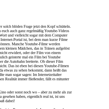
r solch blöden Frage jetzt den Kopf schütteln.
on euch auch ganz regelmäßig Youtube-Videos
Wort und vielleicht sogar mit dem Computer
Internet-Portal ist, bei dem man kurze Filme
n können. Manche Youtube-Filme werden
dem kleinen Mädchen, das in Tränen aufgelöst
e nicht erwidert, oder der Film von einem
ich geisterte mal ein Film bei Youtube
r die Autobahn bretterte. Ob dieser Film
icht. Das ist eben bei diesen Youtube-Filmen
da etwas zu sehen bekommt, dann heißt das
ollte man sogar sagen: Im Internetzeitalter
n Realität immer fließender, fällt es mitunter
ino oder sonst noch wo – aber zu mehr als zur
gesehen haben, eigentlich real ist, ist uns
paß dabei!