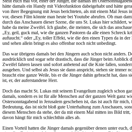
Stellt euch mal vor, einer der Jünger, die damals im Ostersonntagabe
hätte damals ein Handy mit Videofunktion dabeigehabt und hätte ger
von ihrer Begegnung mit Jesus berichteten, als mit einem Mal Jesus in
vor, diesen Film könnte man heute bei Youtube abrufen. Ob man dami
durch das Anschauen dieser Szene, die uns St. Lukas hier schildert,
habe da meine Zweifel. Ich glaube, die meisten, die sich das anscha
„Ey, geil, guck mal, wie die ganzen Pastoren da alle einen Schreck kri
auftaucht.“ oder „Ey, toller Effekt, wie die den einen Typen da in der
und sehen allein bringt es also offenbar noch nicht unbedingt.
Das war übrigens damals bei den Jüngern auch schon nicht anders. Der
ausdrücklich und sogar sehr drastisch, dass die Jünger beim Anblick d
Zweifel fahren lassen und sofort anbetend auf die Knie fallen, sonde
ausgehen. Und selbst als Jesus sie dann anspricht, stehen sie immer n
braucht eine ganze Weile, bis er die Jünger dahin gebracht hat, dass si
ist, er, der auferstandene Herr.
Doch das macht St. Lukas mit seinem Evangelium zugleich schon ganz 
damals, sondern es ist für alle Menschen auf der ganzen Welt ganz w
Ostersonntagabend in Jerusalem geschehen ist, das ist auch für mich,
Bedeutung, das ist nicht bloß gute Unterhaltung zum Anschauen, sond
diesem Menschen da stehe, der da mit einem Mal mitten ins Bild tritt
davon hängt für mich schlechthin alles ab.
Einen Vorteil hatten die Jünger damals gegenüber denen unter euch, d