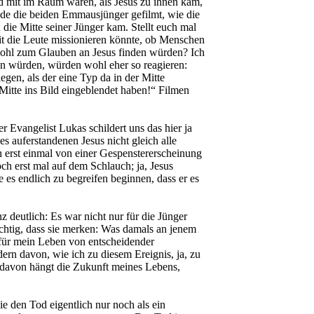
nd mit im Raum waren, als Jesus zu ihnen kam,
ade die beiden Emmausjünger gefilmt, wie die
 die Mitte seiner Jünger kam. Stellt euch mal
t die Leute missionieren könnte, ob Menschen
 wohl zum Glauben an Jesus finden würden? Ich
uen würden, würden wohl eher so reagieren:
egen, als der eine Typ da in der Mitte
 Mitte ins Bild eingeblendet haben!“ Filmen
 Evangelist Lukas schildert uns das hier ja
es auferstandenen Jesus nicht gleich alle
rn erst einmal von einer Gespenstererscheinung
och erst mal auf dem Schlauch; ja, Jesus
e es endlich zu begreifen beginnen, dass er es
deutlich: Es war nicht nur für die Jünger
ichtig, dass sie merken: Was damals an jenem
 für mein Leben von entscheidender
ern davon, wie ich zu diesem Ereignis, ja, zu
, davon hängt die Zukunft meines Lebens,
ie den Tod eigentlich nur noch als ein