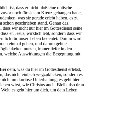
lich ist, dass er nicht bloß eine optische
e zuvor noch für sie am Kreuz gehangen hatte,
zudenken, was sie gerade erlebt haben, es zu
hm schon geschrieben stand. Genau das,
 dass wir nicht nur hier im Gottesdienst seine
ass er, Jesus, wirklich lebt, sondern dass wir
ntlich für unser Leben bedeutet. Darum wird
 noch einmal gehen, und darum geht es
glichkeiten nutzen, immer tiefer in den
den, welche Auswirkungen die Begegnung mit
ei dem, was du hier im Gottesdienst erlebst,
ran, das nicht einfach wegzuklicken, sondern es
 nicht um kuriose Unterhaltung; es geht hier
eben wirst, wie Christus auch. Bleib also dran
n Welt; es geht hier um dich, um dein Leben.