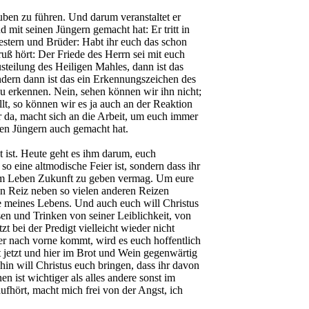
ben zu führen. Und darum veranstaltet er
mit seinen Jüngern gemacht hat: Er tritt in
estern und Brüder: Habt ihr euch das schon
ruß hört: Der Friede des Herrn sei mit euch
steilung des Heiligen Mahles, dann ist das
ondern dann ist das ein Erkennungszeichen des
s zu erkennen. Nein, sehen können wir ihn nicht;
ellt, so können wir es ja auch an der Reaktion
r da, macht sich an die Arbeit, um euch immer
nen Jüngern auch gemacht hat.
 ist. Heute geht es ihm darum, euch
so eine altmodische Feier ist, sondern dass ihr
urem Leben Zukunft zu geben vermag. Um eure
nen Reiz neben so vielen anderen Reizen
e meines Lebens. Und auch euch will Christus
en und Trinken von seiner Leiblichkeit, von
t bei der Predigt vielleicht wieder nicht
her nach vorne kommt, wird es euch hoffentlich
cht jetzt und hier im Brot und Wein gegenwärtig
hin will Christus euch bringen, dass ihr davon
n ist wichtiger als alles andere sonst im
fhört, macht mich frei von der Angst, ich