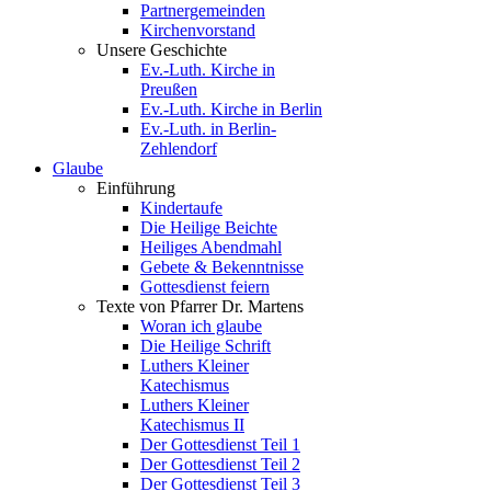
Partnergemeinden
Kirchenvorstand
Unsere Geschichte
Ev.-Luth. Kirche in
Preußen
Ev.-Luth. Kirche in Berlin
Ev.-Luth. in Berlin-
Zehlendorf
Glaube
Einführung
Kindertaufe
Die Heilige Beichte
Heiliges Abendmahl
Gebete & Bekenntnisse
Gottesdienst feiern
Texte von Pfarrer Dr. Martens
Woran ich glaube
Die Heilige Schrift
Luthers Kleiner
Katechismus
Luthers Kleiner
Katechismus II
Der Gottesdienst Teil 1
Der Gottesdienst Teil 2
Der Gottesdienst Teil 3