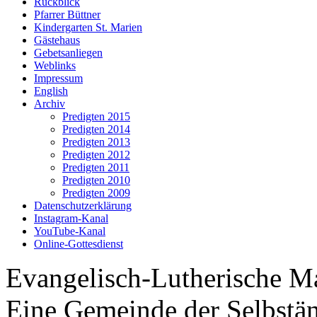
Rückblick
Pfarrer Büttner
Kindergarten St. Marien
Gästehaus
Gebetsanliegen
Weblinks
Impressum
English
Archiv
Predigten 2015
Predigten 2014
Predigten 2013
Predigten 2012
Predigten 2011
Predigten 2010
Predigten 2009
Datenschutzerklärung
Instagram-Kanal
YouTube-Kanal
Online-Gottesdienst
Evangelisch-Lutherische M
Eine Gemeinde der Selbstä