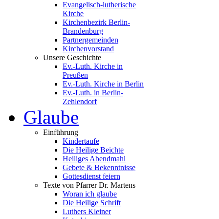
Evangelisch-lutherische
Kirche
Kirchenbezirk Berlin-
Brandenburg
Partnergemeinden
Kirchenvorstand
Unsere Geschichte
Ev.-Luth. Kirche in
Preußen
Ev.-Luth. Kirche in Berlin
Ev.-Luth. in Berlin-
Zehlendorf
Glaube
Einführung
Kindertaufe
Die Heilige Beichte
Heiliges Abendmahl
Gebete & Bekenntnisse
Gottesdienst feiern
Texte von Pfarrer Dr. Martens
Woran ich glaube
Die Heilige Schrift
Luthers Kleiner