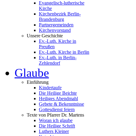
Evangelisch-lutherische
Kirche
Kirchenbezirk Berlin-
Brandenburg
Partnergemeinden
Kirchenvorstand
Unsere Geschichte
Ev.-Luth. Kirche in
Preußen
Ev.-Luth. Kirche in Berlin
Ev.-Luth. in Berlin-
Zehlendorf
Glaube
Einführung
Kindertaufe
Die Heilige Beichte
Heiliges Abendmahl
Gebete & Bekenntnisse
Gottesdienst feiern
Texte von Pfarrer Dr. Martens
Woran ich glaube
Die Heilige Schrift
Luthers Kleiner