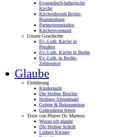
Evangelisch-lutherische
Kirche
Kirchenbezirk Berlin-
Brandenburg
Partnergemeinden
Kirchenvorstand
Unsere Geschichte
Ev.-Luth. Kirche in
Preußen
Ev.-Luth. Kirche in Berlin
Ev.-Luth. in Berlin-
Zehlendorf
Glaube
Einführung
Kindertaufe
Die Heilige Beichte
Heiliges Abendmahl
Gebete & Bekenntnisse
Gottesdienst feiern
Texte von Pfarrer Dr. Martens
Woran ich glaube
Die Heilige Schrift
Luthers Kleiner