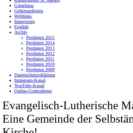
Kindergarten St. Marien
Gästehaus
Gebetsanliegen
Weblinks
Impressum
English
Archiv
Predigten 2015
Predigten 2014
Predigten 2013
Predigten 2012
Predigten 2011
Predigten 2010
Predigten 2009
Datenschutzerklärung
Instagram-Kanal
YouTube-Kanal
Online-Gottesdienst
Evangelisch-Lutherische M
Eine Gemeinde der Selbstä
Kirche!