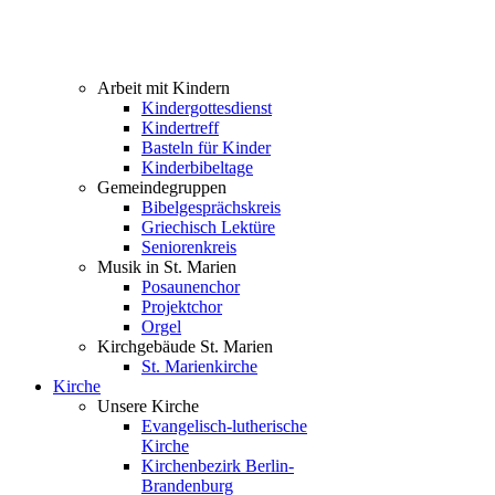
Arbeit mit Kindern
Kindergottesdienst
Kindertreff
Basteln für Kinder
Kinderbibeltage
Gemeindegruppen
Bibelgesprächskreis
Griechisch Lektüre
Seniorenkreis
Musik in St. Marien
Posaunenchor
Projektchor
Orgel
Kirchgebäude St. Marien
St. Marienkirche
Kirche
Unsere Kirche
Evangelisch-lutherische
Kirche
Kirchenbezirk Berlin-
Brandenburg