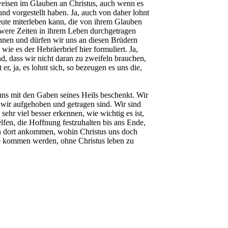
weisen im Glauben an Christus, auch wenn es
nd vorgestellt haben. Ja, auch von daher lohnt
eute miterleben kann, die von ihrem Glauben
hwere Zeiten in ihrem Leben durchgetragen
önnen und dürfen wir uns an diesen Brüdern
ie es der Hebräerbrief hier formuliert. Ja,
nd, dass wir nicht daran zu zweifeln brauchen,
er, ja, es lohnt sich, so bezeugen es uns die,
r uns mit den Gaben seines Heils beschenkt. Wir
 wir aufgehoben und getragen sind. Wir sind
 sehr viel besser erkennen, wie wichtig es ist,
lfen, die Hoffnung festzuhalten bis ans Ende,
ern dort ankommen, wohin Christus uns doch
dee kommen werden, ohne Christus leben zu