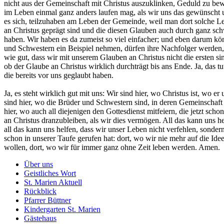
nicht aus der Gemeinschaft mit Christus auszuklinken, Geduld zu be
im Leben einmal ganz anders laufen mag, als wir uns das gewünscht u
es sich, teilzuhaben am Leben der Gemeinde, weil man dort solche L
an Christus geprägt sind und die diesen Glauben auch durch ganz sc
haben. Wir haben es da zumeist so viel einfacher; und eben darum k
und Schwestern ein Beispiel nehmen, dürfen ihre Nachfolger werden, w
wie gut, dass wir mit unserem Glauben an Christus nicht die ersten si
ob der Glaube an Christus wirklich durchträgt bis ans Ende. Ja, das tut 
die bereits vor uns geglaubt haben.
Ja, es steht wirklich gut mit uns: Wir sind hier, wo Christus ist, wo e
sind hier, wo die Brüder und Schwestern sind, in deren Gemeinschaft
hier, wo auch all diejenigen den Gottesdienst mitfeiern, die jetzt schon
an Christus dranzubleiben, als wir dies vermögen. All das kann uns he
all das kann uns helfen, dass wir unser Leben nicht verfehlen, sond
schon in unserer Taufe gerufen hat: dort, wo wir nie mehr auf die I
wollen, dort, wo wir für immer ganz ohne Zeit leben werden. Amen.
Über uns
Geistliches Wort
St. Marien Aktuell
Rückblick
Pfarrer Büttner
Kindergarten St. Marien
Gästehaus