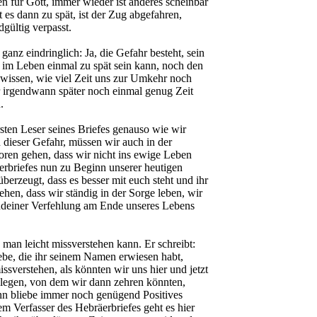
en für Gott, immer wieder ist anderes scheinbar
 es dann zu spät, ist der Zug abgefahren,
gültig verpasst.
anz eindringlich: Ja, die Gefahr besteht, sein
n im Leben einmal zu spät sein kann, noch den
 wissen, wie viel Zeit uns zur Umkehr noch
er irgendwann später noch einmal genug Zeit
.
rsten Leser seines Briefes genauso wie wir
 dieser Gefahr, müssen wir auch in der
oren gehen, dass wir nicht ins ewige Leben
erbriefes nun zu Beginn unserer heutigen
berzeugt, dass es besser mit euch steht und ihr
ehen, dass wir ständig in der Sorge leben, wir
ndeiner Verfehlung am Ende unseres Lebens
 man leicht missverstehen kann. Er schreibt:
iebe, die ihr seinem Namen erwiesen habt,
ssverstehen, als könnten wir uns hier und jetzt
nlegen, von dem wir dann zehren könnten,
n bliebe immer noch genügend Positives
m Verfasser des Hebräerbriefes geht es hier