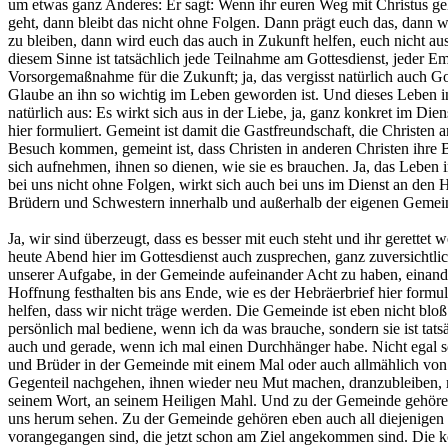
um etwas ganz Anderes: Er sagt: Wenn ihr euren Weg mit Christus geh
geht, dann bleibt das nicht ohne Folgen. Dann prägt euch das, dann w
zu bleiben, dann wird euch das auch in Zukunft helfen, euch nicht au
diesem Sinne ist tatsächlich jede Teilnahme am Gottesdienst, jeder 
Vorsorgemaßnahme für die Zukunft; ja, das vergisst natürlich auch Got
Glaube an ihn so wichtig im Leben geworden ist. Und dieses Leben in
natürlich aus: Es wirkt sich aus in der Liebe, ja, ganz konkret im Die
hier formuliert. Gemeint ist damit die Gastfreundschaft, die Christen 
Besuch kommen, gemeint ist, dass Christen in anderen Christen ihre 
sich aufnehmen, ihnen so dienen, wie sie es brauchen. Ja, das Leben 
bei uns nicht ohne Folgen, wirkt sich auch bei uns im Dienst an den 
Brüdern und Schwestern innerhalb und außerhalb der eigenen Gemei
Ja, wir sind überzeugt, dass es besser mit euch steht und ihr gerettet
heute Abend hier im Gottesdienst auch zusprechen, ganz zuversichtli
unserer Aufgabe, in der Gemeinde aufeinander Acht zu haben, einande
Hoffnung festhalten bis ans Ende, wie es der Hebräerbrief hier formuli
helfen, dass wir nicht träge werden. Die Gemeinde ist eben nicht bloß
persönlich mal bediene, wenn ich da was brauche, sondern sie ist tats
auch und gerade, wenn ich mal einen Durchhänger habe. Nicht egal s
und Brüder in der Gemeinde mit einem Mal oder auch allmählich von 
Gegenteil nachgehen, ihnen wieder neu Mut machen, dranzubleiben, m
seinem Wort, an seinem Heiligen Mahl. Und zu der Gemeinde gehören 
uns herum sehen. Zu der Gemeinde gehören eben auch all diejenigen
vorangegangen sind, die jetzt schon am Ziel angekommen sind. Die 