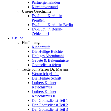
Partnergemeinden
Kirchenvorstand
Unsere Geschichte
Ev.-Luth. Kirche in
Preußen
Ev.-Luth. Kirche in Berlin
Ev.-Luth. in Berlin-
Zehlendorf
Glaube
Einführung
Kindertaufe
Die Heilige Beichte
Heiliges Abendmahl
Gebete & Bekenntnisse
Gottesdienst feiern
Texte von Pfarrer Dr. Martens
Woran ich glaube
Die Heilige Schrift
Luthers Kleiner
Katechismus
Luthers Kleiner
Katechismus II
Der Gottesdienst Teil 1
Der Gottesdienst Teil 2
Der Gottesdienst Teil 3