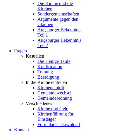
Die Kirche und die
Kirchen
Sondergemeinschaften
Argumente gegen den
Glauben
Augsburger Bekenntnis
Teil 1
Augsburger Bekenntnis
Teil 2
Fragen
Kasualien
Die Heilige Taufe
Konfirmation
Trauung
Beerdigung
In die Kirche eintreten
Kircheneintritt
Gemeindewechsel
Gemeindeordnung
Verschiedenes
Kirche und Geld
Kirchenführung für
Einsteiger
Formulare - Download
Kontakt