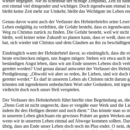
wieder begegnet. Nie ist scheinbar der richtige Zeitpunkt, Zeit zu hab
erst einmal viel dringender und wichtiger. Doch irgendwann einmal ist
bleibt keine Zeit mehr zur Umkehr, bleibt das Wichtigste im Leben end
Genau davor warnt auch der Verfasser des Hebräerbriefes seine Leser g
Leben endgültig zu verfehlen, die Gefahr besteht, dass es irgendwan
Weg zu Christus zurück zu finden. Die Gefahr besteht, weil wir nicht
bleibt, weil keiner seine Zukunft so planen kann, dass er weiß, dass 
hat, sich wieder mit Christus und dem Glauben an ihn zu beschäftigen
Eindringlich warnt der Hebräerbrief davor, so eindringlich, dass die e
heute erschrecken mögen, uns fragen mögen: Stehen wir etwa auch in
beständigen Angst leben, dass wir am Ende unseres Lebens doch verl
gerettet werden? Und genau darauf antwortet der Verfasser des Hebrä
Predigtlesung: „Obwohl wir aber so reden, ihr Lieben, sind wir doch ü
gerettet werdet.“ Es darf in unserem Leben als Christen nicht darum g
könnten mit irgendeinem unbedachten Wort oder Gedanken, mit irge
vielleicht doch noch unser Heil verspielen.
Der Verfasser des Hebräerbriefs führt hierfür eine Begründung an, die
„Denn Gott ist nicht ungerecht, dass er vergäße euer Werk und die L
indem ihr den Heiligen dientet und noch dient.“ Das könnte man so mi
in unserem Leben gleichsam ein gewisses Polster an guten Werken a
wenn wir in unserem Leben einmal auf Abwege kommen sollten. Dan
übrig, dass am Ende unser Leben doch noch im Plus endet. O nein, de