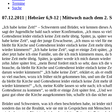
Termine
Suche
07.12.2011 | Hebräer 6,9-12 | Mittwoch nach dem 2.
„Ich habe keine Zeit!“ – Schwestern und Brüder, wir kennen dieses Ar
sagt der Jugendliche bald nach seiner Konfirmation, „ich muss so viel 
Gottesdienst leider einfach keine Zeit mehr übrig. Später, ja, späte
habe keine Zeit“, sagt der junge Erwachsene, „ich muss so viel für m
bleibt für Kirche und Gottesdienst leider einfach keine Zeit mehr übri
wieder kümmern!“ „Ich habe keine Zeit“, sagt er einige Zeit später, „j
aber jetzt habe ich eine Familie, um die ich mich kümmern muss, da bl
keine Zeit mehr übrig. Später, ja später werde ich mich darum wieder 
zehn Jahre später fest, „mein Beruf fordert mich so sehr, dass ich die 
brauche, da bleibt für Kirche und Gottesdienst leider einfach keine Ze
darum wieder kümmern!“ „Ich habe keine Zeit“, erklärt er, als er endli
so viel machen, wozu ich früher nicht gekommen bin, und um die E
da bleibt für Kirche und Gottesdienst leider einfach keine Zeit mehr ü
wieder kümmern!“ „Ach, meine Kräfte lassen so sehr nach; ich schaff
Gottesdienst zu kommen“, so stellt er einige Zeit später fest. „Und 
ganz gut ohne die Kirche ausgekommen bin, schaffe ich das sicher au
Brüder und Schwestern, was ich eben beschrieben habe, ist leider nich
sondern das ist die Realität, wie sie mir in Gesprächen mit Mensche