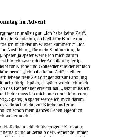
 Sonntag im Advent
gument nur allzu gut. „Ich habe keine Zeit“,
für die Schule tun, da bleibt für Kirche und
r werde ich mich darum wieder kümmern!“ „Ich
eine Ausbildung, für mein Studium tun, da
g. Später, ja später werde ich mich darum
etzt bin ich zwar mit der Ausbildung fertig,
eibt für Kirche und Gottesdienst leider einfach
kümmern!“ „Ich habe keine Zeit“, stellt er
verbliebene freie Zeit dringendst zur Erholung
it mehr übrig. Später, ja später werde ich mich
ch das Rentenalter erreicht hat. „Jetzt muss ich
nkelkinder muss ich mich auch noch kümmern,
brig. Später, ja später werde ich mich darum
e es einfach nicht, zur Kirche und zum
wenn ich schon mein ganzes Leben eigentlich
ch weiter noch.“
t bloß eine reichlich überzogene Karikatur,
n innerhalb und außerhalb der Gemeinde immer