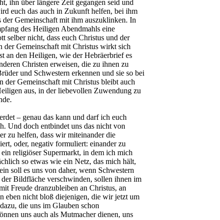
t, ihn über längere Zeit gegangen seid und
ird euch das auch in Zukunft helfen, bei ihm
s der Gemeinschaft mit ihm auszuklinken. In
Empfang des Heiligen Abendmahls eine
t selber nicht, dass euch Christus und der
 der Gemeinschaft mit Christus wirkt sich
nst an den Heiligen, wie der Hebräerbrief es
anderen Christen erweisen, die zu ihnen zu
Brüder und Schwestern erkennen und sie so bei
in der Gemeinschaft mit Christus bleibt auch
Heiligen aus, in der liebevollen Zuwendung zu
nde.
 werdet – genau das kann und darf ich euch
ch. Und doch entbindet uns das nicht von
r zu helfen, dass wir miteinander die
ert, oder, negativ formuliert: einander zu
 ein religiöser Supermarkt, in dem ich mich
ächlich so etwas wie ein Netz, das mich hält,
ein soll es uns von daher, wenn Schwestern
der Bildfläche verschwinden, sollen ihnen im
it Freude dranzubleiben an Christus, an
eben nicht bloß diejenigen, die wir jetzt um
 dazu, die uns im Glauben schon
können uns auch als Mutmacher dienen, uns