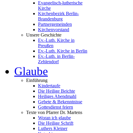
Evangelisch-lutherische
Kirche
Kirchenbezirk Berlin-
Brandenburg
Partnergemeinden
Kirchenvorstand
Unsere Geschichte
Ev.-Luth. Kirche in
Preußen
Ev.-Luth. Kirche in Berlin
Ev.-Luth. in Berlin-
Zehlendorf
Glaube
Einführung
Kindertaufe
Die Heilige Beichte
Heiliges Abendmahl
Gebete & Bekenntnisse
Gottesdienst feiern
Texte von Pfarrer Dr. Martens
Woran ich glaube
Die Heilige Schrift
Luthers Kleiner