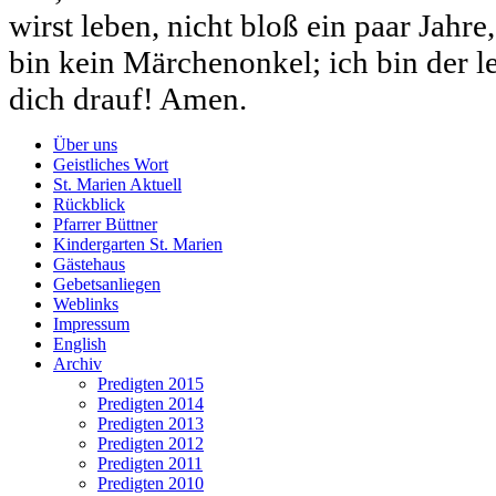
wirst leben, nicht bloß ein paar Jahre
bin kein Märchenonkel; ich bin der l
dich drauf! Amen.
Über uns
Geistliches Wort
St. Marien Aktuell
Rückblick
Pfarrer Büttner
Kindergarten St. Marien
Gästehaus
Gebetsanliegen
Weblinks
Impressum
English
Archiv
Predigten 2015
Predigten 2014
Predigten 2013
Predigten 2012
Predigten 2011
Predigten 2010